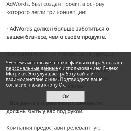
AdWords, был создан проект, в основу
которого легли три концепции:
· AdWords должен больше заботиться о
вашем бизнесе, чем о своём продукте.
Компания хочет оптимизировать процесс
создания и управления рекламными
SEOnews использует cookie-файлы и
обрабатывает
персональные данные
с использованием Яндекс
кампаниями, позволив рекламодателям
Метрики. Это улучшает работу сайта и
максимально адаптировать их к своему
взаимодействие с ним. Подтвердите ваше
согласие, нажав кнопу Ок.
бизнесу, его целям и реалиям.
Ок
· Все данные о рекламных кампаниях
должны быть у вас под рукой.
Компания предоставит релевантную