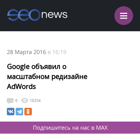
≡
28 Марта 2016
в 16:19
Google объявил о
масштабном редизайне
AdWords
0
10254
Подпишитесь на нас в MAX