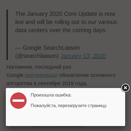
The January 2020 Core Update is now
live and will be rolling out to our various
data centers over the coming days.
— Google SearchLiaison
(@searchliaison)
January 13, 2020
Напомним, последний раз
Google
подтверждал
обновление основного
алгоритма в сентябре 2019 года.
Произошла ошибка:
Читайте также:
Google ответил на 7 вопросов
Пожалуйста, перезагрузите страницу.
по SEO
Источник:
Google SearchLiaison