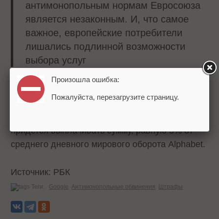
антимонопольным нормам Евросоюза
является незаконным. И, что самое
важное, европейские потребители
лишались подлинной возможности
выбора услуг
Произошла ошибка:
Google обязали прекратить антиконкурентное
Пожалуйста, перезагрузите страницу.
поведение в течение 90 дней. В случае
несоблюдения предписания компании
придется выплачивать сумму, равную 5% от
среднего дневного мирового оборота Alphabet.
Источник: РБК
Теги:
Google
Антимонопольные обвинения
Штрафы