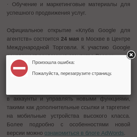
· Обучение и маркетинговые материалы для
успешного продвижения услуг.
Официальное открытие «Клуба Google для
агентств» состоится
24 мая
в Москве в Центре
Международной Торговли. К участию Google
приглашает рекламные агентства России.
Произошла ошибка:
Также отметим, накануне Google презентовал
Пожалуйста, перезагрузите страницу.
Редактор AdWords
версии 9.0, который
поможет более эффективно вносить изменения
в аккаунты и управлять новыми функциями,
такими как дополнительные ссылки и таргетинг
на мобильные устройства высокого класса.
Более подробно с особенностями новой
версии можно
ознакомиться в блоге AdWords
.