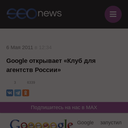
≡
6 Мая 2011
в 12:34
Google открывает «Клуб для
агентств России»
3
6339
Подпишитесь на нас в MAX
Google запустил