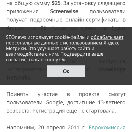
на общую сумму
$25
. За установку следящего
приложения
Screenwise
пользователи
получат подарочные онлайн-сертификаты в
Amazon на
$5
. Такая же сумма им будет
начисляться каждые 3 месяца участия в
SEOnews использует cookie-файлы и
обрабатывает
персональные данные
с использованием Яндекс
проекте в течение года.
Метрики. Это улучшает работу сайта и
взаимодействие с ним. Подтвердите ваше
согласие, нажав кнопу Ок.
Спонсором акции выступила
исследовательская компания
Knowledge
Ок
Networks
.
Принять участие в проекте смогут
пользователи Google, достигшие 13-летнего
возраста. Регистрация ещё не стартовала.
Напомним, 20 апреля 2011 г.
Еврокомиссия