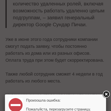
количество удаленных ролей, включая
возможность работать удаленно целым
подгруппам, – заявил генеральный
директор Google Сундар Пичаи.
Уже в июне этого года сотрудники компании
смогут подать заявку, чтобы постоянно
работать из дома или из разных офисов.
Оплата труда при этом будет скорректирована.
Также любой сотрудник сможет 4 недели в год
работать из любого места.
Напомним, ранее стало известно, что компания
Произошла ошибка:
Mail.ru Group
перешла
на гибридный режим
работы навсегда.
Пожалуйста, перезагрузите страницу.