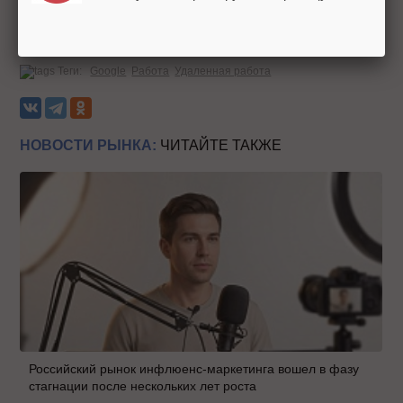
Источник:
CNBC
Теги:
Google
Работа
Удаленная работа
НОВОСТИ РЫНКА:
ЧИТАЙТЕ ТАКЖЕ
Российский рынок инфлюенс-маркетинга вошел в фазу
стагнации после нескольких лет роста