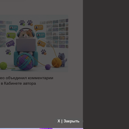
ео объединил комментарии
Яндекс 360 усилил блок AI 
 в Кабинете автора
автоматизацию: июльское 
сервисов
X | Закрыть