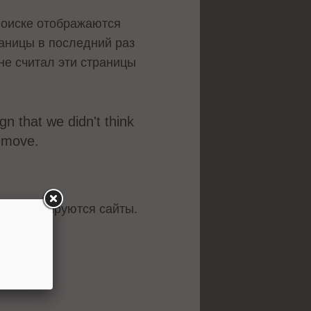
 поиске отображаются
раницы в последний раз
не считал эти страницы
gn that we didn't think
remove.
реиндексируются сайты.