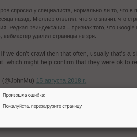
ров спросил у специалиста, нормально ли то, что в
сяца назад. Мюллер ответил, что это значит, что ст
я. Редкая реиндексация – признак того, что Google 
, вебмастер удалил страницы не зря.
f we don't crawl then that often, usually that's a si
nt, which might help confirm that they were ok to 
☆ (@JohnMu)
15 августа 2018 г.
 Google
выпустил
обучающее видео о том, как часто 
Произошла ошибка:
Пожалуйста, перезагрузите страницу.
nd
ексация