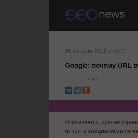
20 Августа 2018
в 10:52
Google: почему URL 
0
10379
Оказывается, удалив стран
из твита
специалиста по к