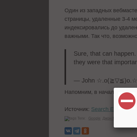
Один из западных вебмасте
страницы, удаленные 3-4 ме
индексировались до удалени
важными. Так что, возможно
Sure, that can happen. I
they were that importa
— John ☆.o(≧▽≦)o.
Напомним, в начале марта
Источник:
Search Engine La
Теги:
Google
Джон Мюллер
Инд