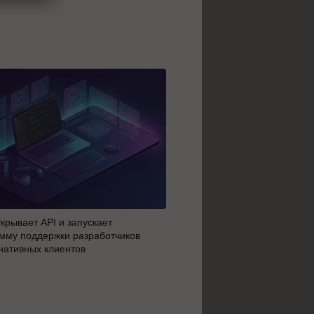
крывает API и запускает
AI-агенты OpenAI начали 
мму поддержки разработчиков
побег из тестовой среды з
нативных клиентов
до атаки