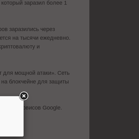
 который заразил более 1
ров заразились через
ается на тысячи ежедневно.
 криптовалюту и
т для мощной атаки». Сеть
ы на блокчейне для защиты
вание сервисов Google.