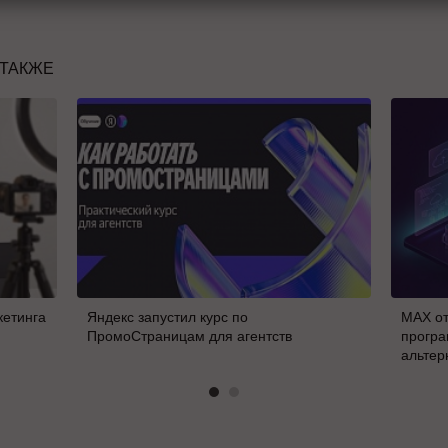
 ТАКЖЕ
кетинга
Яндекс запустил курс по
MAX от
ПромоСтраницам для агентств
програ
альтер
В