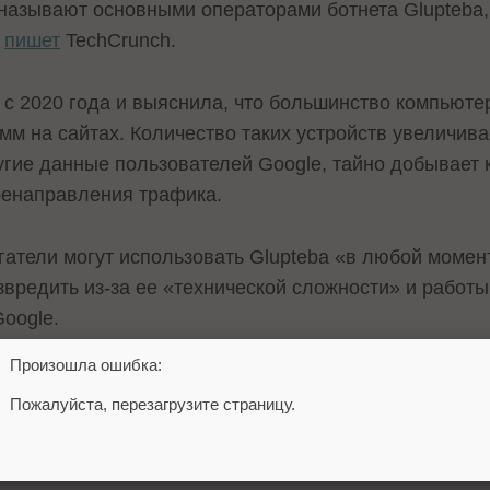
называют основными операторами ботнета Glupteba,
,
пишет
TechCrunch.
 с 2020 года и выяснила, что большинство компьюте
мм на сайтах. Количество таких устройств увеличив
ругие данные пользователей Google, тайно добывает
ренаправления трафика.
гатели могут использовать Glupteba «в любой момен
вредить из-за ее «технической сложности» и работ
Google.
Произошла ошибка:
ть ущерб от взломов и навсегда прекратить использо
Пожалуйста, перезагрузите страницу.
ельство
Ботнет
Мошенничество