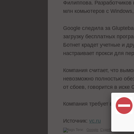
Филиппова. Разработчиков 
млн комьютеров с Windows
Google следила за Glupteba
загрузку бесплатных програ
Ботнет крадет учетные и д
настраивает прокси для пе
Компания считает, что вымо
невозможно полностью обез
от сбоев, говорится в иске 
Компания требует возмести
Источник:
vc.ru
Теги:
Google
Судебное разбират