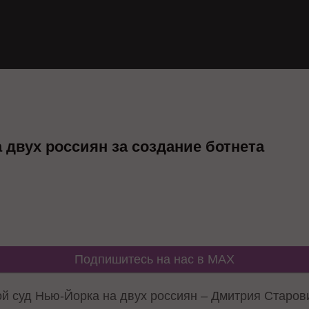
а двух россиян за создание ботнета
Подпишитесь на нас в MAX
ой суд Нью-Йорка на двух россиян – Дмитрия Старов