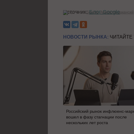
Источник:
Блог Google
Теги:
Google
Агрегатор вакансий
НОВОСТИ РЫНКА:
ЧИТАЙТЕ
Российский рынок инфлюенс-мар
вошел в фазу стагнации после
нескольких лет роста