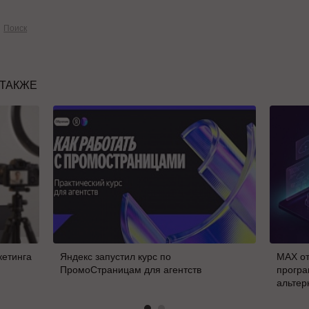
Поиск
 ТАКЖЕ
кетинга
Яндекс запустил курс по
MAX от
ПромоСтраницам для агентств
програ
альтер