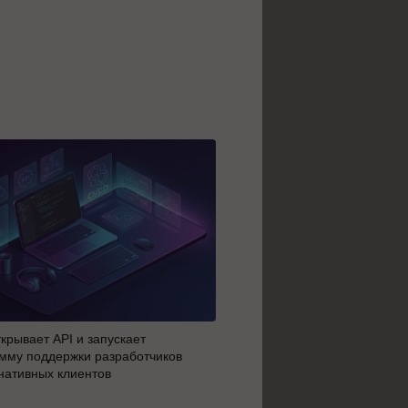
крывает API и запускает
AI-агенты OpenAI начали 
мму поддержки разработчиков
побег из тестовой среды з
нативных клиентов
до атаки