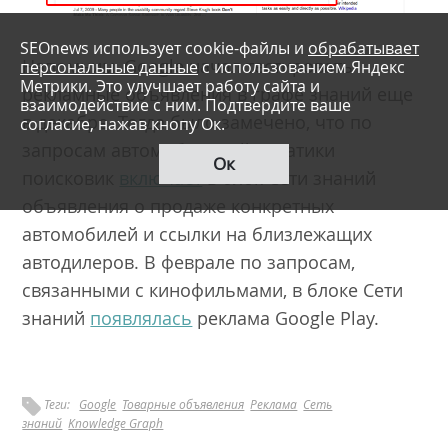
SEOnews использует cookie-файлы и
обрабатывает
Напомним, Google начал тестировать
персональные данные
с использованием Яндекс
Метрики. Это улучшает работу сайта и
рекламные объявления в графе знаний еще
взаимодействие с ним. Подтвердите ваше
в декабре. Тогда было замечено, что по
согласие, нажав кнопу Ок.
запросам автомобильной тематики
Ок
поисковик
включает
в блок Сети знаний
объявления о продаже конкретных
автомобилей и ссылки на близлежащих
автодилеров. В феврале по запросам,
связанными с кинофильмами, в блоке Сети
знаний
появлялась
реклама Google Play.
Теги:
Google
Товарные объявления
Реклама
Сеть
знаний
Knowledge Graph