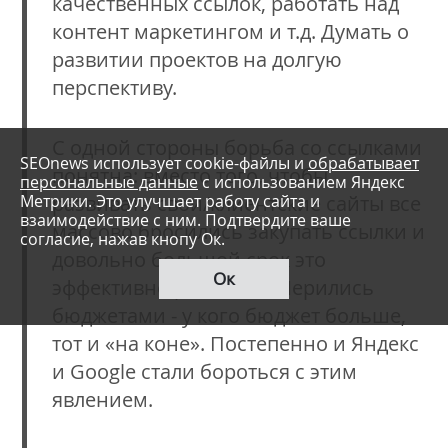
качественных ссылок, работать над
контент маркетингом и т.д. Думать о
развитии проектов на долгую
перспективу.
С одной стороны борьба со ссылками
SEOnews использует cookie-файлы и
обрабатывает
понятна: вместо того, чтобы
персональные данные
с использованием Яндекс
Метрики. Это улучшает работу сайта и
развивать свои/клиентские сайты все
взаимодействие с ним. Подтвердите ваше
массово бросились закупать ссылки и
согласие, нажав кнопу Ок.
довольно большой срок это
Ок
эффективно работало. Мерились
бюджетами - у кого бюджет больше,
тот и «на коне». Постепенно и Яндекс
и Google стали бороться с этим
явлением.