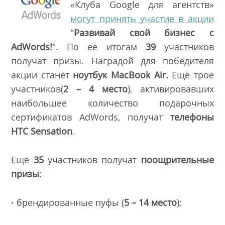
«Клуба Google для агентств»
могут принять участие в акции
"
Развивай свой бизнес с
AdWords!
". По её итогам
39
участников
получат призы. Наградой для победителя
акции станет
ноутбук MacBook Air.
Ещё трое
участников(
2 – 4 место
), активировавших
наибольшее количество подарочных
сертификатов AdWords, получат
телефоны
HTC Sensation
.
Ещё
35
участников получат
поощрительные
призы
:
·
брендированные пуфы (
5 – 14 место
);