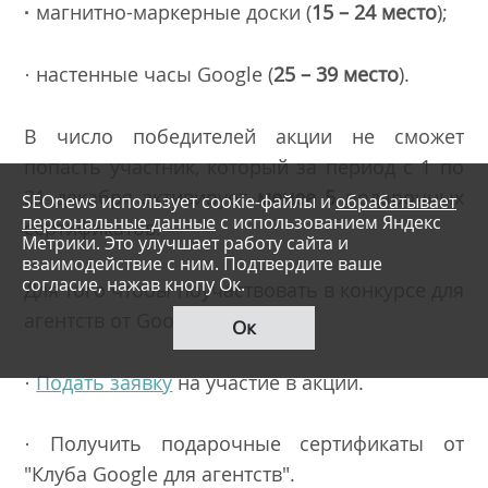
·
магнитно-маркерные доски (
15 – 24 место
);
· настенные часы Google (
25 – 39 место
).
В число победителей акции не сможет
попасть участник, который за период с 1 по
31 декабря активирует
менее 5
подарочных
SEOnews использует cookie-файлы и
обрабатывает
персональные данные
с использованием Яндекс
сертификатов.
Метрики. Это улучшает работу сайта и
взаимодействие с ним. Подтвердите ваше
согласие, нажав кнопу Ок.
Для того чтобы поучаствовать в конкурсе для
агентств от Google, надо:
Ок
·
Подать заявку
на участие в акции.
· Получить
подарочные сертификаты
от
"Клуба Google для агентств".