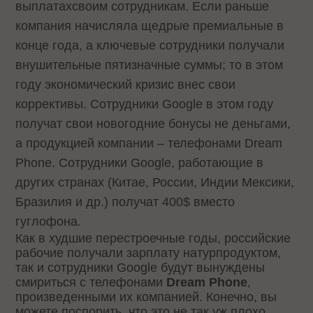
выплатах
своим сотрудникам. Если раньше
компания начисляла щедрые премиальные в
конце года, а ключевые сотрудники получали
внушительные пятизначные суммы; то в этом
году экономический кризис внес свои
коррективы. Сотрудники Google в этом году
получат свои новогодние бонусы не деньгами,
а продукцией компании – телефонами Dream
Phone. Сотрудники Google, работающие в
других странах (Китае, России, Индии Мексики,
Бразилия и др.)
получат 400$ вместо
гуглофона
.
Как в худшие перестроечные годы, российские
рабочие получали зарплату натурпродуктом,
так и сотрудники Google будут вынуждены
смириться с телефонами
Dream Phone
,
произведенными их компанией. Конечно, вы
можете поспорить, что это не так уж плохо.