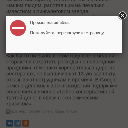
Нашим людям, работавшим на печально
известном шпингалетовом заводе,
приходилось все-таки хуже. Может быть, еще
Произошла ошибка:
менее комфортно чувствовали себя
сотрудники предприятия резиновой
Пожалуйста, перезагрузите страницу.
промышленности, получая зарплату изделием
№1.
Как бы то ни было, в этом году все компании
стараются сократить расходы на новогодние
праздники: отменяют корпоративы в дорогих
ресторанах, не выплачивают 13-ую зарплату,
отказывают сотрудникам в премиях. В Google
замена денежных вознаграждений подарками
объясняется именно «более консервативной
тратой денег в связи с экономическим
кризисом».
Теги:
Google
Кризис
Кадры
Слухи