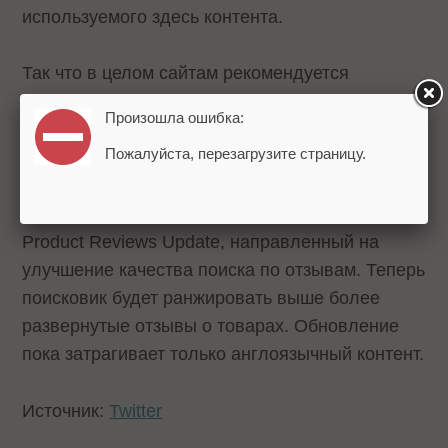
используемого здесь контента.
Так что в целом сайтам рекомендуется
соблюдать рекомендации Google в отношении
Произошла ошибка:
отзывов и работать над их улучшением.
Пожалуйста, перезагрузите страницу.
Напомним, на прошлой неделе стало известно,
что Google
начинает выкатывать
апдейт
Product Reviews Update, направленный на
улучшение качества поиска по отзывам. Теперь
поисковик будет ранжировать выше более
развернутые отзывы о товарах. Обновление
пока затрагивает только англоязычный контент.
Источник:
Twitter