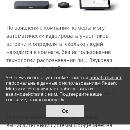
По заявлению компании, камеры могут
автоматически кадрировать участников
встречи и определять, сколько людей
находится в комнате, без использования
технологии распознавания лиц. Звуковая
панель Smart Audio Bar оснащена восьмью
микрофонами и способна усилить
SEOnews использует cookie-файлы и
обрабатывает
персональные данные
с использованием Яндекс
человеческий голос и отфильтровать
Метрики. Это улучшает работу сайта и
посторонние звуки с помощью технологии
взаимодействие с ним. Подтвердите ваше
согласие, нажав кнопу Ок.
TrueVoice.
Ок
Вся установка работает с помощью
вычислительной системы Google Meet на