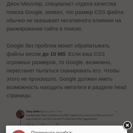
Джон Мюллер, специалист отдела качества
поиска Google, заявил, что размер CSS файла
обычно не оказывает негативного влияния на
ранжирование сайта в поиске.
Google без проблем может обрабатывать
файлы весом
до 10 Мб
. Если ваш CSS
огромных размеров, то Google, возможно,
перестанет пытаться сканировать его. Чтобы
этого не произошло, Google должен иметь
возможность находить метатеги в разделе head
страницы.
Произошла ошибка: