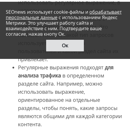
использовать регулярное выражение, в
котором указано несколько вариантов
SEOnews использует cookie-файлы и
обрабатывает
персональные данные
с использованием Яндекс
названия компании, в том числе с
Метрики. Это улучшает работу сайта и
орфографическими ошибками. Это
взаимодействие с ним. Подтвердите ваше
согласие, нажав кнопу Ок.
позволит понять, какой тип запросов
использует каждая группа
Ок
пользователей и какой раздел сайта их
привлекает.
Регулярные выражения подходят
для
анализа трафика
в определенном
разделе сайта. Например, можно
использовать выражение,
ориентированное на отдельные
разделы, чтобы понять, какие запросы
являются общими для каждой категории
контента.