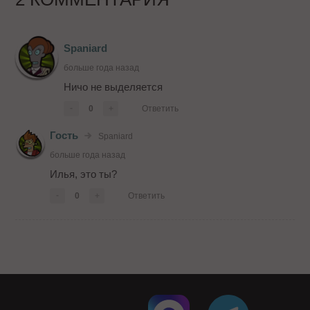
Spaniard
больше года назад
Ничо не выделяется
-
0
+
Ответить
Гость
Spaniard
больше года назад
Илья, это ты?
-
0
+
Ответить