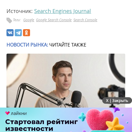
Источник:
Search Engines Journal
Теги:
Google
Google Search Console
Search Console
НОВОСТИ РЫНКА:
ЧИТАЙТЕ ТАКЖЕ
X | Закрыть
Российский рынок инфлюенс-маркетинга вошел в
фазу стагнации после нескольких лет роста