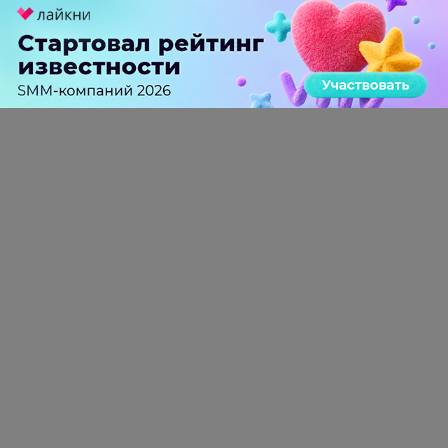
Дмитрий Танцюра
больше года назад
А как-же великий ITшник Греф заявил шо не
нужны будут люди с такими знаниями , а если
кто ассемблер знает , так вообще вне закона
могут быть
-
0
+
Ответить