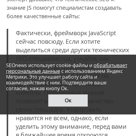
знание JS помогут специалистам создавать
более качественные сайты:
Фактически, фреймворк JavaScript
сейчас повсюду. Если хотите
выделиться среди других технических
SEO-специалистов, узнайте, как
SEOnews использует cookie-файлы и
обрабатывает
работает JS, где его стоит и не стоит
персональные данные
с использованием Яндекс
использовать, как он влияет на
Метрики. Это улучшает работу сайта и
взаимодействие с ним. Подтвердите ваше
другие поисковые системы и
согласие, нажав кнопу Ок.
клиенты. Полученные знания
Ок
позволят вам улучшить качество
своих площадок. Кодировать
нравится не всем, однако, если
уделить этому внимание, перед вами
в ближайшее время откроются