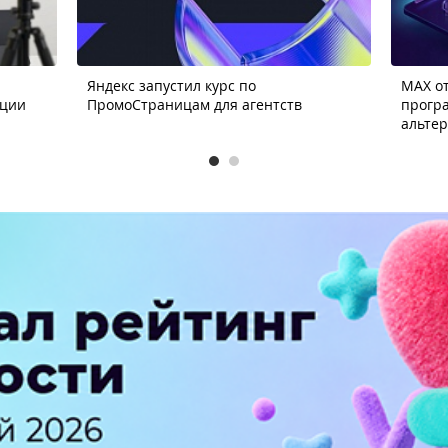
Яндекс запустил курс по
MAX от
ации
ПромоСтраницам для агентств
прогр
альте