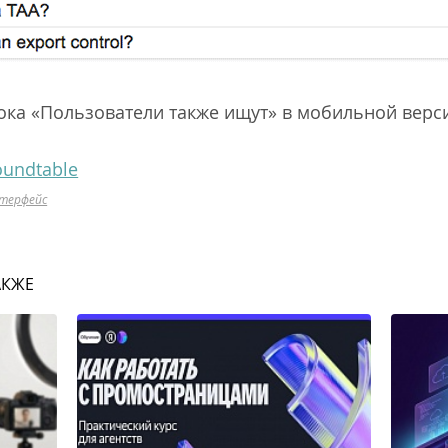
ка «Пользователи также ищут» в мобильной верси
oundtable
терфейс
АКЖЕ