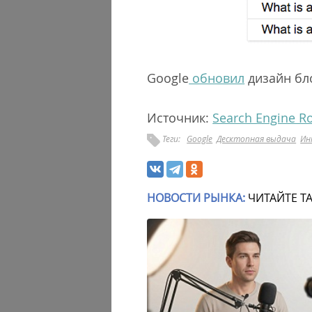
Google
обновил
дизайн бло
Источник:
Search Engine R
Теги:
Google
Десктопная выдача
Ин
НОВОСТИ РЫНКА:
ЧИТАЙТЕ Т