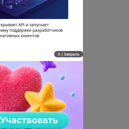
крывает API и запускает
AI-агенты OpenAI начали
амму поддержки разработчиков
побег из тестовой среды 
рнативных клиентов
до атаки
X | Закрыть