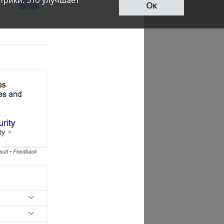
трики. Это улучшает
Ок