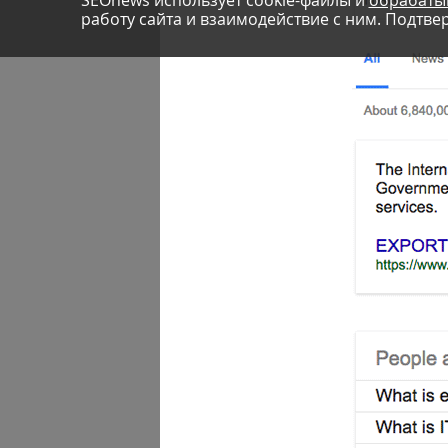
SEOnews использует cookie-файлы и
обрабаты
работу сайта и взаимодействие с ним. Подтвер