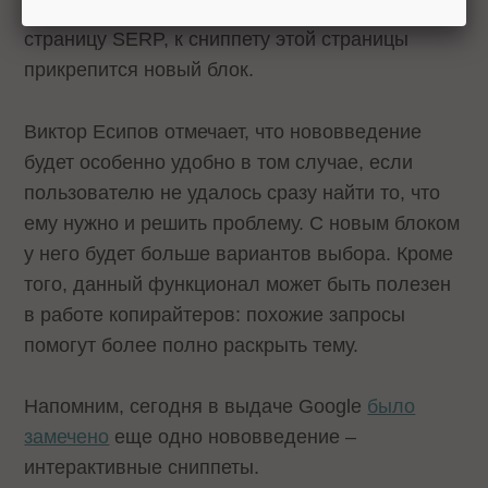
в выдаче, а затем вернуться обратно на
страницу SERP, к сниппету этой страницы
прикрепится новый блок.
Виктор Есипов отмечает, что нововведение
будет особенно удобно в том случае, если
пользователю не удалось сразу найти то, что
ему нужно и решить проблему. С новым блоком
у него будет больше вариантов выбора. Кроме
того, данный функционал может быть полезен
в работе копирайтеров: похожие запросы
помогут более полно раскрыть тему.
Напомним, сегодня в выдаче Google
было
замечено
еще одно нововведение –
интерактивные сниппеты.