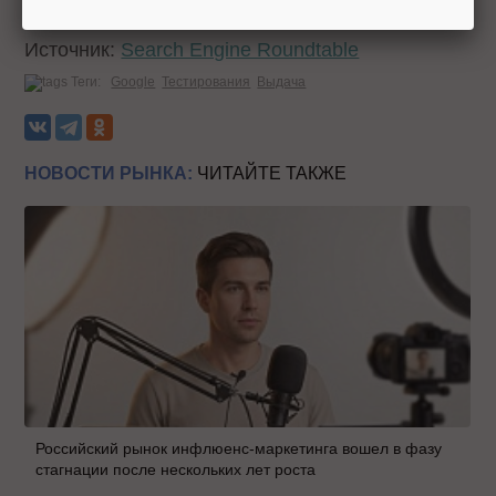
Источник:
Search Engine Roundtable
Теги:
Google
Тестирования
Выдача
НОВОСТИ РЫНКА:
ЧИТАЙТЕ ТАКЖЕ
Российский рынок инфлюенс-маркетинга вошел в фазу
стагнации после нескольких лет роста