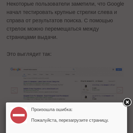
Некоторые пользователи заметили, что Google
начал тестировать крупные стрелки слева и
справа от результатов поиска. С помощью
стрелок можно перемещаться между
страницами выдачи.
Это выглядит так:
Произошла ошибка:
Тестирование было замечено в Индии. Пока
Пожалуйста, перезагрузите страницу.
неизвестно, какие еще страны попали в
выборку Google.