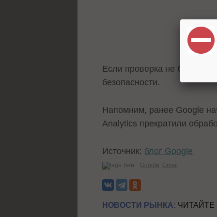
Если проверка не будет пр
безопасности.
Напомним, ранее Google н
Analytics прекратили обраб
Источник:
блог Google
Теги:
Google
Gmail
НОВОСТИ РЫНКА:
ЧИТАЙТЕ