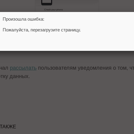
Произошла ошибка:
Пожалуйста, перезагрузите страницу.
ойдена, пользователь получит уведомление с преду
ачал
рассылать
пользователям уведомления о том, чт
отку данных.
 ТАКЖЕ