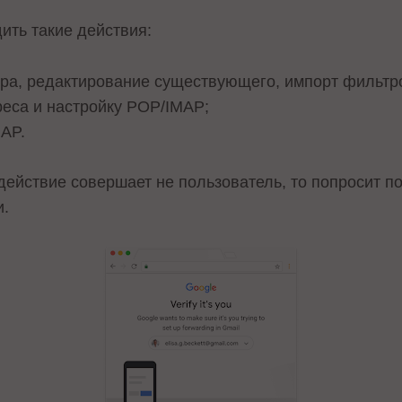
ить такие действия:
тра, редактирование существующего, импорт фильтр
реса и настройку POP/IMAP;
MAP.
 действие совершает не пользователь, то попросит п
и.