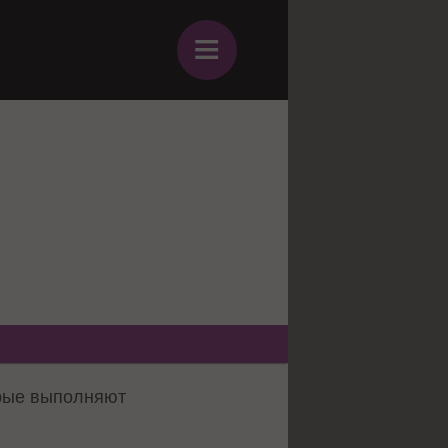
≡
орые выполняют