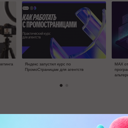
кетинга
Яндекс запустил курс по
MAX от
ПромоСтраницам для агентств
програ
альтер
В