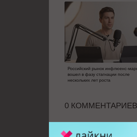
Российский рынок инфлюенс-мар
вошел в фазу стагнации после
нескольких лет роста
0 КОММЕНТАРИЕ