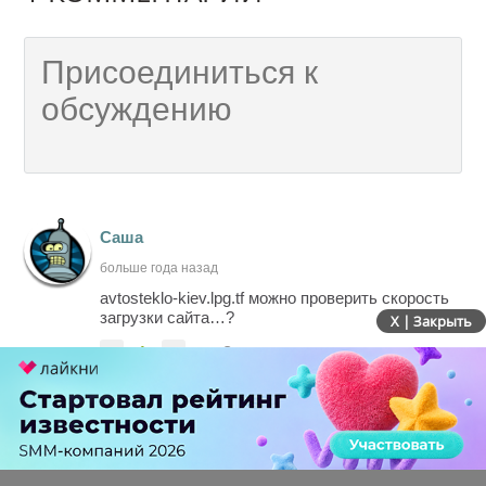
Саша
больше года назад
avtosteklo-kiev.lpg.tf можно проверить скорость
загрузки сайта…?
X | Закрыть
-
1
+
Ответить