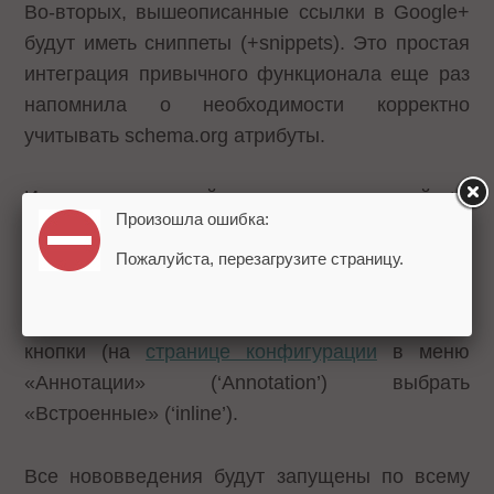
Во-вторых, вышеописанные ссылки в Google+
будут иметь сниппеты (+snippets). Это простая
интеграция привычного функционала еще раз
напомнила о необходимости корректно
учитывать schema.org атрибуты.
И наконец, на сайтах рядом с кнопкой +1
Произошла ошибка:
появились
встроенные аннотации
–
изображения лиц и имен тех, кто кликнул на +1
Пожалуйста, перезагрузите страницу.
(только участники кругов). Чтобы добавить
аннотации на сайт, необходимо обновить код
кнопки (на
странице конфигурации
в меню
«Аннотации» (‘Annotation’) выбрать
«Встроенные» (‘inline’).
Все нововведения будут запущены по всему