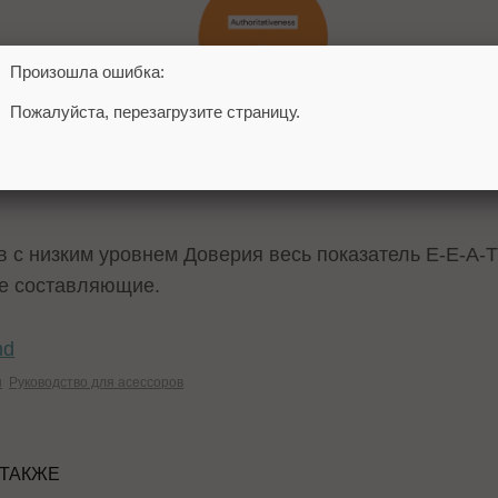
Произошла ошибка:
Пожалуйста, перезагрузите страницу.
ов с низким уровнем Доверия весь показатель E-E-A-T
ые составляющие.
nd
ы
Руководство для асессоров
 ТАКЖЕ