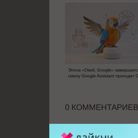
Эпоха «Окей, Google» завершаетс
смену Google Assistant приходит 
0 КОММЕНТАРИЕ