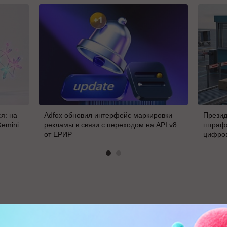
я: на
Adfox обновил интерфейс маркировки
Презид
Gemini
рекламы в связи с переходом на API v8
штрафа
от ЕРИР
цифро
В