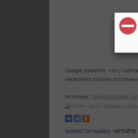
Google отметил, что у сайт
насколько высоки остальн
Источник:
Search Engine La
Теги:
Google
Поисковые систем
НОВОСТИ РЫНКА:
ЧИТАЙТЕ