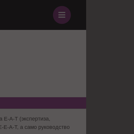
≡
в
 E-A-T (экспертиза,
E-E-A-T, а само руководство