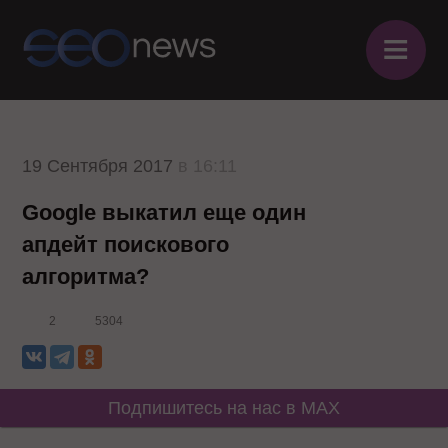
≡
19 Сентября 2017
в 16:11
Google выкатил еще один
апдейт поискового
алгоритма?
2
5304
Подпишитесь на нас в MAX