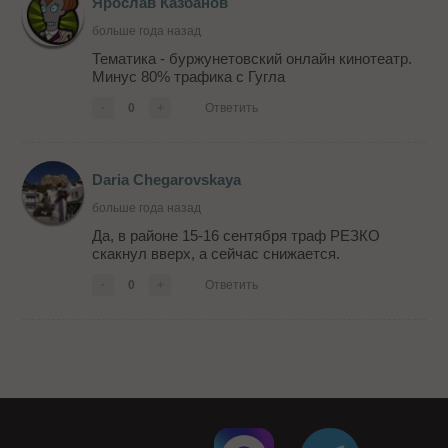
Ярослав Казбанов
больше года назад
Тематика - буржунетовский онлайн кинотеатр.
Минус 80% трафика с Гугла
-
0
+
Ответить
Daria Chegarovskaya
больше года назад
Да, в районе 15-16 сентября траф РЕЗКО
скакнул вверх, а сейчас снижается.
-
0
+
Ответить