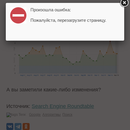
SEMRush:
Произошла ошибка:
Пожалуйста, перезагрузите страницу.
А вы заметили какие-либо изменения?
Источник:
Search Engine Roundtable
Теги:
Google
Алгоритмы
Поиск