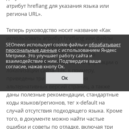
атрибут hreflang для указания языка или
региона URL».
Теперь руководство носит название «Как
использовать атрибут hreflang или файлы
SEOnews использует cookie-файлы и
обрабатывает
Sitemap для страниц на других языках и для
персональные данные
с использованием Яндекс
других регионов». В новую версию
Метрики. Это улучшает работу сайта и
взаимодействие с ним. Подтвердите ваше
документа добавили больше информации о
согласие, нажав кнопу Ок.
локализации сайта. Так, к примеру,
Ок
приведены три метода указания
альтернативных версий страниц, а также
даны полезные рекомендации, стандартные
коды языков/регионов, тег x-default на
случай отсутствия подходящего языка. Кроме
того, в документе можно найти частые
ошибки и советы по отладке, включая три