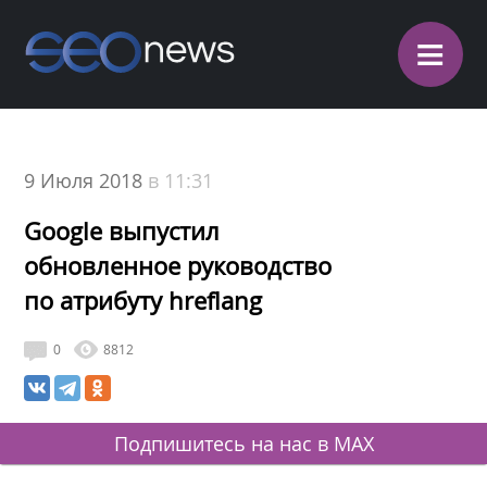
≡
9 Июля 2018
в 11:31
Google выпустил
обновленное руководство
по атрибуту hreflang
0
8812
Подпишитесь на нас в MAX