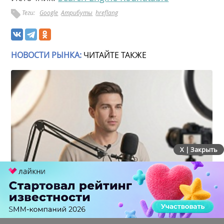
Теги:
Google
Атрибуты
hreflang
НОВОСТИ РЫНКА:
ЧИТАЙТЕ ТАКЖЕ
X | Закрыть
Российский рынок инфлюенс-маркетинга вошел в
фазу стагнации после нескольких лет роста