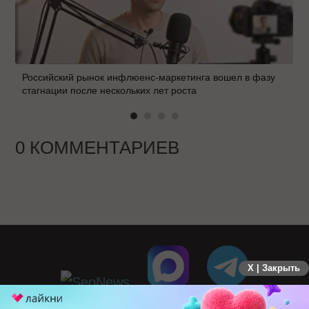
Российский рынок инфлюенс-маркетинга вошел в фазу
стагнации после нескольких лет роста
0 КОММЕНТАРИЕВ
X | Закрыть
ПЕРЕЙТИ НА ПОЛНУЮ ВЕРСИЮ