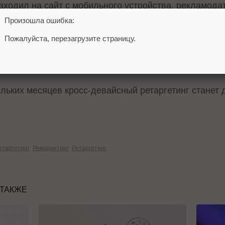
аходил на сайт с мобильного устройства, рекламодат
ю на десктопе.
Произошла ошибка:
Пожалуйста, перезагрузите страницу.
gle, в большинстве онлайн-конверсий участвуют не
инается на одном устройстве, а заканчивается – на
льких месяцев кросс-девайсный ретаргетинг станет 
етаргетинг
Ремаркетинг
Ретаргетинг
 ТАКЖЕ