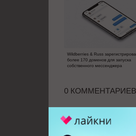
Wildberries & Russ зарегистриров
более 170 доменов для запуска
собственного мессенджера
0 КОММЕНТАРИЕ