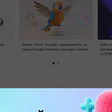
ала
Эпоха «Окей, Google» завершается: на
Adfox 
смену Google Assistant приходит Gemini
реклам
от ЕР
В