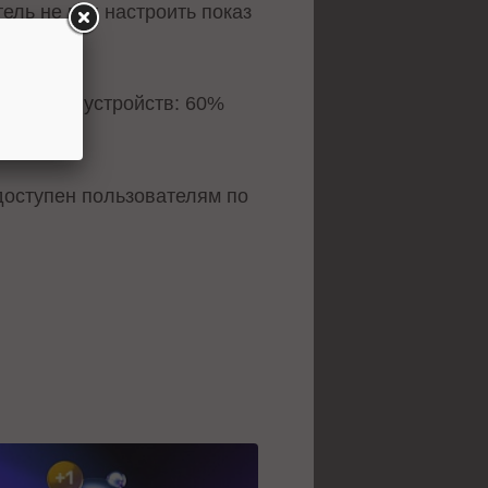
ель не мог настроить показ
скольких устройств: 60%
 другом.
доступен пользователям по