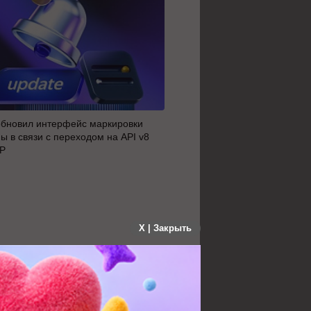
обновил интерфейс маркировки
Президент России подписа
ы в связи с переходом на API v8
штрафах для маркетплейс
ИР
цифровых платформ
X | Закрыть