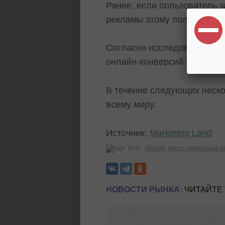
Ранее, если пользователь з
рекламы этому пользовател
Согласно исследованию Goo
онлайн-конверсий в США нач
В течение следующих неско
всему миру.
Источник:
Marketing Land
Теги:
Google
Кросс-девайсный р
НОВОСТИ РЫНКА:
ЧИТАЙТЕ