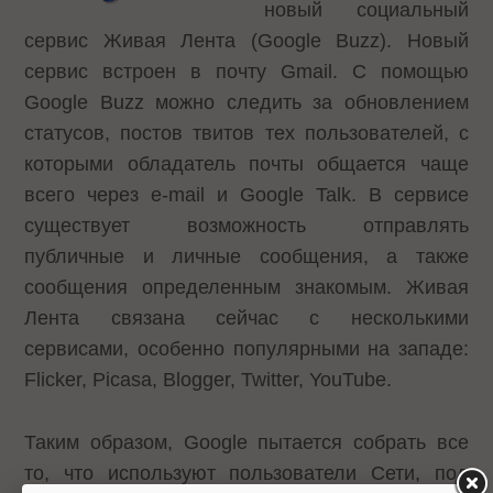
новый социальный
сервис
Живая Лента
(Google Buzz). Новый
сервис встроен в почту Gmail. С помощью
Google Buzz можно следить за обновлением
статусов, постов твитов тех пользователей, с
которыми обладатель почты общается чаще
всего через e-mail и Google Talk. В сервисе
существует возможность отправлять
публичные и личные сообщения, а также
сообщения определенным знакомым. Живая
Лента связана сейчас с несколькими
сервисами, особенно популярными на западе:
Flicker, Picasa, Blogger, Twitter, YouTube.
Таким образом, Google пытается собрать все
то, что используют пользователи Сети, под