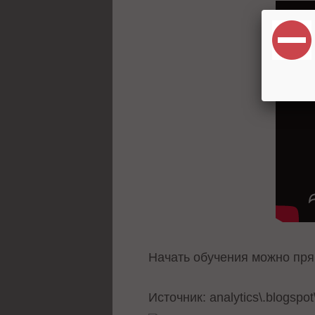
Начать обучения можно пря
Источник:
analytics\.blogspot