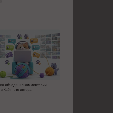
my
ео объединил комментарии
Яндекс 360 усилил блок AI 
 в Кабинете автора
автоматизацию: июльское 
сервисов