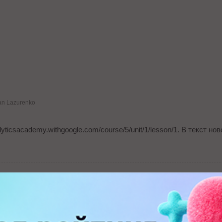
n Lazurenko
yticsacademy.withgoogle.com/course/5/unit/1/lesson/1. В текст но