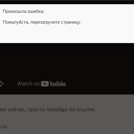
Произошла ошибка:
Пожалуйста, перезагрузите страницу.
мо сейчас, просто перейдя
по ссылке
.
\.ru