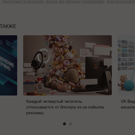
r
Диспетчер тегов Google
Google Tag Manager Fundamentals
Analytics Acade
 ТАКЖЕ
Каждый четвертый читатель
VK Вид
отписывается от блогера из-за избытка
канала
рекламы