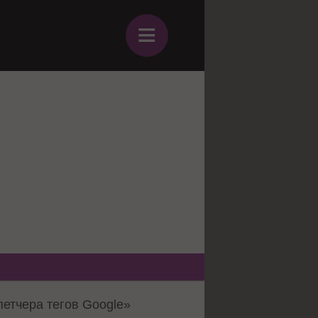
≡
петчера тегов Google»