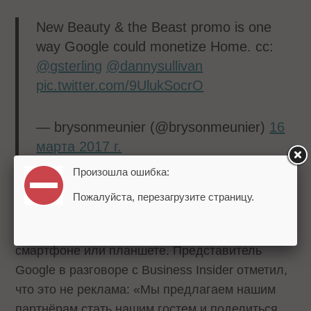
New Beauty & the Beast promo is one
way Google could monetize Home. cc:
@gsterling
@dannysullivan
pic.twitter.com/9UlukSocrO
— brysonmeunier (@brysonmeunier)
16
марта 2017 г.
Произошла ошибка:
Пожалуйста, перезагрузите страницу.
Некоторые пользователи рассказали, что также
слышали рекламу в Google Assistant на
смартфоне или планшете. Представитель
Google в разговоре с Business Insider отметил,
что это не реклама: «Мы предлагаем нашим
партнёрам стать нашим гостем и поделиться