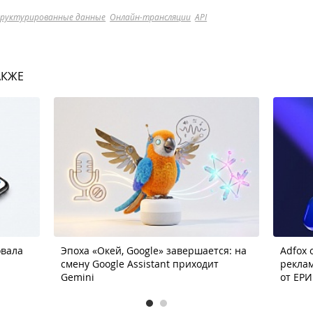
руктурированные данные
Онлайн-трансляции
API
АКЖЕ
овала
Эпоха «Окей, Google» завершается: на
Adfox
смену Google Assistant приходит
реклам
Gemini
от ЕРИ