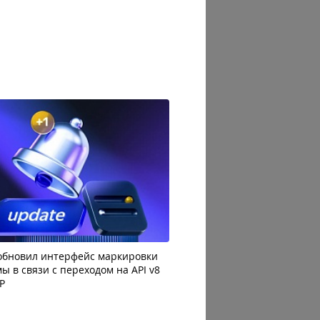
 обновил интерфейс маркировки
Президент России подпис
ы в связи с переходом на API v8
штрафах для маркетплейс
Р
цифровых платформ