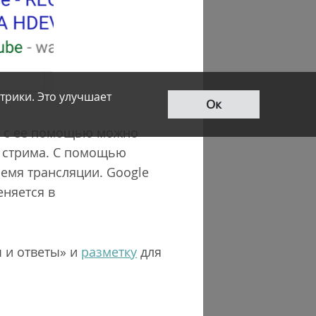
трики. Это улучшает
Ок
, с ее помощью можно
я стрима. С помощью
ремя трансляции. Google
еняется в
 и ответы» и
разметку
для