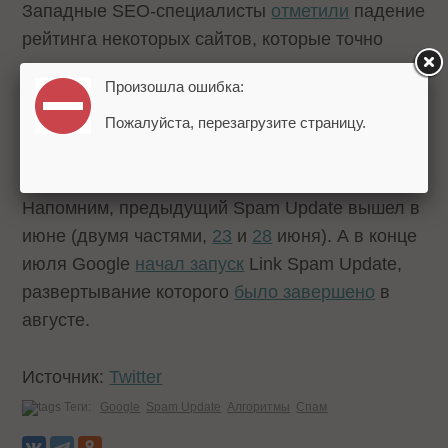
Западные SEO-специалисты
отметили
падение
рейтинга некоторых сайтов, которые точно
соответствуют
рекомендациям для
Произошла ошибка:
вебмастеров
. Страницы отображаются в
индексе Google Search Console, но не
Пожалуйста, перезагрузите страницу.
отображаются в результатах поиска.
Напомним, предыдущий Spam Update вышел в
июне (двумя частями,
23
и
28
июня). А в конце
июля Google
начал запуск
Link Spam Update,
развертывание которого
было завершено
в
августе.
Источник:
Twitter
Теги:
Google
Spam Update
Алгоритмы
Спам