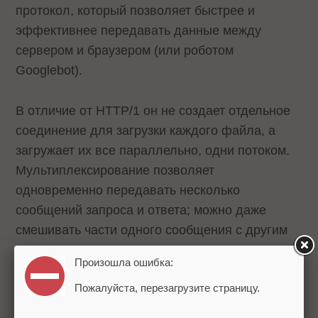
протокол, который позволяет быстрее и
эффективнее передавать данные между
сервером и браузером (или роботом
Googlebot).
В отличие от HTTP/1 он не создает отдельное
соединение для загрузки каждого файла, а
загружает их все параллельно, одни потоком.
Мультиплексирование позволяет
одновременно передавать несколько
сообщений запроса и ответа; можно даже
смешивать части одного сообщения с другим
по сети.
Произошла ошибка:
Пожалуйста, перезагрузите страницу.
Такие возможности HTTP/2 уменьшают
перегрузку сервера и экономят его ресурсы.