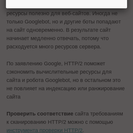
Сведение к минимуму нагрузки на серверные
ресурсы полезно для веб-сайтов. Иногда не
только Googlebot, но и другие боты попадают
на сайт одновременно. В результате сайт
начинает медленно отвечать, потому что
расходуется много ресурсов сервера.
По заявлению Google, HTTP/2 поможет
сэкономить вычислительные ресурсы для
сайта и робота Googlebot, но в остальном это
не повлияет на индексацию или ранжирование
сайта
Проверить соответствие
сайта требованиям
к сканированию HTTP/2 можно с помощью
инструмента проверки HTTP/2
.