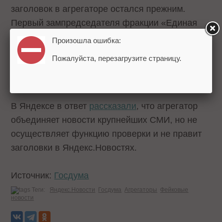
заголовок в агрегаторе остался прежним.
Первый зампредседателя фракции «Единая
Россия»
Андрей Исаев
заявил, что «депутатов
Произошла ошибка:
волнует тема фейков особенно, когда они уже
Пожалуйста, перезагрузите страницу.
опровергнуты, а новость продолжает
присутствовать в топах».
В Яндексе в ответ
рассказали
, что агрегатор
объединяет новости крупнейших СМИ, но не
осуществляет функцию проверки и не правит
заголовки в Яндекс.Новостях.
Источник:
Госдума
Теги:
Яндекс.Новости
Госдума
Агрегаторы
Фейковые
новости