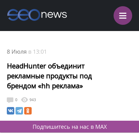
≡
8 Июля
в 13:01
HeadHunter объединит
рекламные продукты под
брендом «hh реклама»
0
943
Подпишитесь на нас в MAX