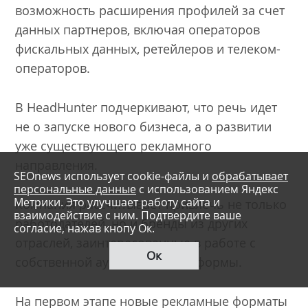
возможность расширения профилей за счет
данных партнеров, включая операторов
фискальных данных, ретейлеров и телеком-
операторов.
В HeadHunter подчеркивают, что речь идет
не о запуске нового бизнеса, а о развитии
уже существующего рекламного
направления.
SEOnews использует cookie-файлы и
обрабатывает
персональные данные
с использованием Яндекс
Метрики. Это улучшает работу сайта и
Компания рассчитывает привлечь не только
взаимодействие с ним. Подтвердите ваше
работодателей, но и бренды из других
согласие, нажав кнопу Ок.
отраслей, заинтересованные в работе с
Ок
собственной аудиторией платформы.
На первом этапе новые рекламные форматы