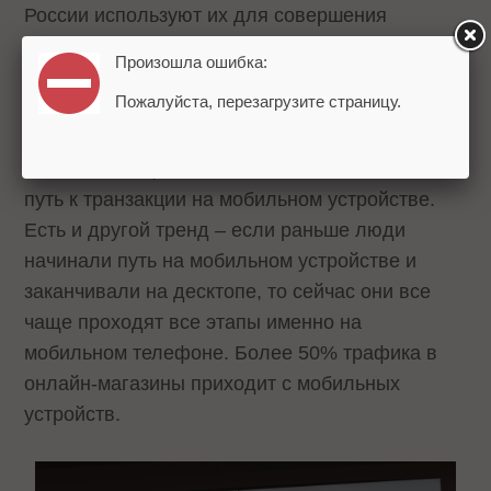
России используют их для совершения
покупок. И 68% – для принятия решения о
Произошла ошибка:
покупке. При этом пользователи мобильных
Пожалуйста, перезагрузите страницу.
устройств принимают решения о покупке, как
правило, быстро и спонтанно, в отличие от
веба. Все чаще пользователь начинает свой
путь к транзакции на мобильном устройстве.
Есть и другой тренд – если раньше люди
начинали путь на мобильном устройстве и
заканчивали на десктопе, то сейчас они все
чаще проходят все этапы именно на
мобильном телефоне. Более 50% трафика в
онлайн-магазины приходит с мобильных
устройств.