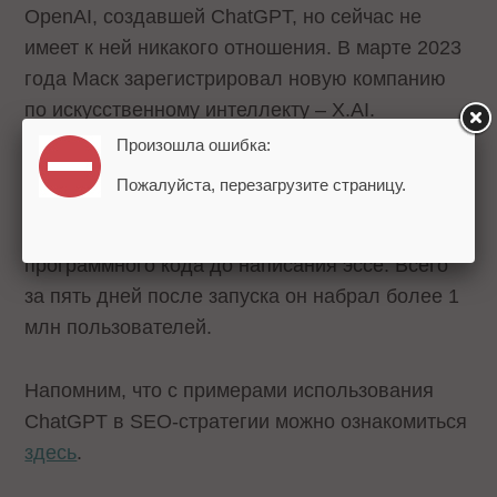
OpenAI, создавшей ChatGPT, но сейчас не
имеет к ней никакого отношения. В марте 2023
года Маск зарегистрировал новую компанию
по искусственному интеллекту – X.AI.
Произошла ошибка:
ChatGPT был анонсирован в ноябре 2022 года,
Пожалуйста, перезагрузите страницу.
он стал популярным благодаря своим
впечатляющим способностям – от создания
программного кода до написания эссе. Всего
за пять дней после запуска он набрал более 1
млн пользователей.
Напомним, что с примерами использования
ChatGPT в SEO-стратегии можно ознакомиться
здесь
.