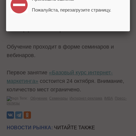
повысить качество обслуживания
Пожалуйста, перезагрузите страницу.
клиентов;
анализировать бизнес-задачи и
эффективно их решать.
Обучение проходит в форме семинаров и
вебинаров.
Первое занятие
«Базовый курс интернет-
маркетинга»
состоится 24 октября. Внимание,
количество мест ограничено.
Теги:
Обучение
Семинары
Интернет-реклама
IMBA
Пресс-
релизы
НОВОСТИ РЫНКА:
ЧИТАЙТЕ ТАКЖЕ