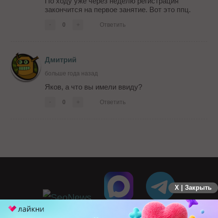
По ходу уже через неделю регистрация
закончится на первое занятие. Вот это ппц.
-
0
+
Ответить
Дмитрий
больше года назад
Яков, а что вы имели ввиду?
-
0
+
Ответить
X | Закрыть
ПЕРЕЙТИ НА ПОЛНУЮ ВЕРСИЮ