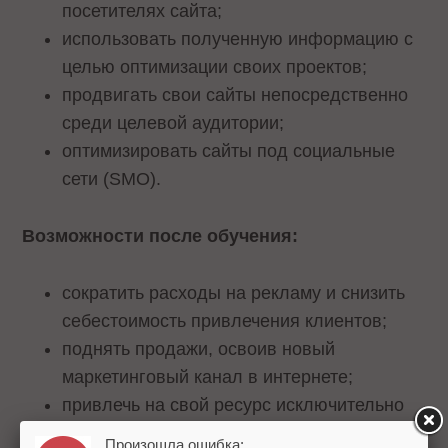
посетителях сайта;
использовать полученную информацию с
целью оптимизации своих проектов;
продвигать свои сайты непосредственно
среди целевой аудитории;
оптимизировать сайты под социальные
сети (SMO).
Возможности после обучения:
сократить расходы на рекламу и снизить
себестоимость привлечения клиентов;
поднять продажи, освоив новый
маркетинговый канал в интернете;
привлечь на свой ресурс исключительно
целевую аудиторию;
Произошла ошибка: