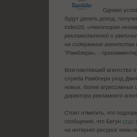
Однако услов
будут делить доход, получ
Index20. «
Некоторая незави
рекламодателей и увеличи
на содержание агентства п
"Рамблера»,
- прокомменти
Возглавлявший агентство 
служба Рамблера уход Дми
новых, более агрессивных 
директора рекламного аген
Стоит отметить, что подоз
сообщения, что Бегун
стал
э
на интернет-ресурсе www.ra