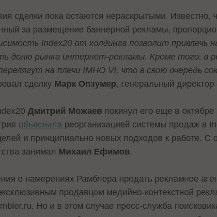
ия сделки пока остаются нераскрытыми. Известно, ч
енный за размещение баннерной рекламы, пропорци
симость Index20 от холдинга позволит привлечь на
ть долю рынка интернет-рекламы. Кроме того, в р
ерелягут на плечи IMHO VI, что в свою очередь с
ровал сделку
Марк Опзумер
, генеральный директор
Index20
Дмитрий Можаев
покинул его еще в октябре 
трия
объяснила
реорганизацией системы продаж в In
целей и принципиально новых подходов к работе. С 
тства занимал
Михаил Ефимов
.
рения о намерениях Рамблера продать рекламное аге
ксклюзивным продавцом медийно-контекстной рекла
mbler.ru. Но и в этом случае пресс-служба поисковик