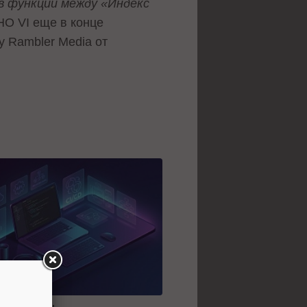
в функции между «Индекс
HO VI еще в конце
у Rambler Media от