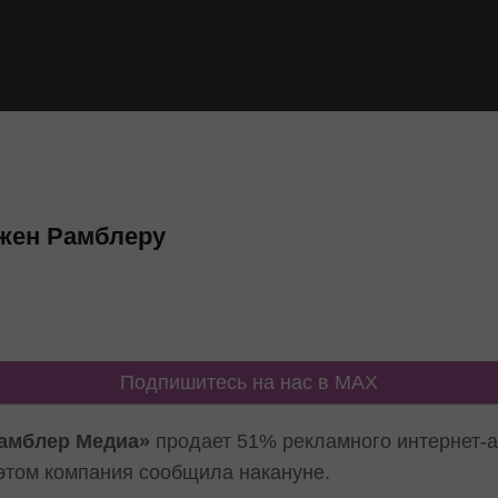
ужен Рамблеру
Подпишитесь на нас в MAX
амблер Медиа»
продает 51% рекламного интернет-
 этом компания
сообщила
накануне.