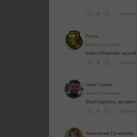
-
0
+
Ответить
Гость
больше года назад
Index20/Rambler аццтой
-
0
+
Ответить
Олег Сахно
больше года назад
BlackSapphire, аргумен
-
0
+
Ответить
Анастасия Гутникова