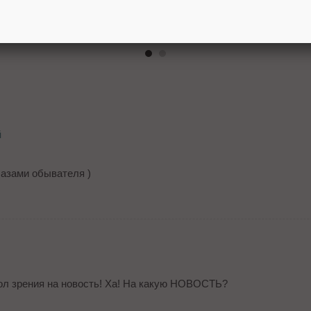
кетинга
Яндекс запустил курс по
MAX от
ПромоСтраницам для агентств
програ
альтер
В
й
глазами обывателя )
ол зрения на новость! Ха! На какую НОВОСТЬ?