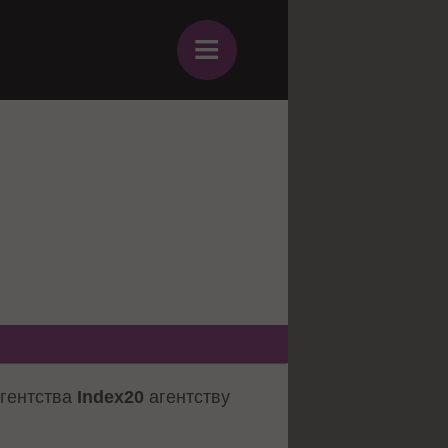
≡
агентства
Index20
агентству