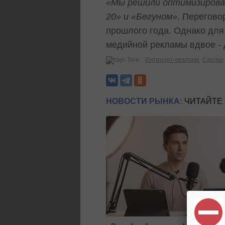
«Мы решили оптимизироват
20» и «Бегуном»
. Перегово
прошлого года. Однако для 
медийной рекламы вдвое - 
Теги:
Интернет-реклама
Сделки
НОВОСТИ РЫНКА:
ЧИТАЙТЕ