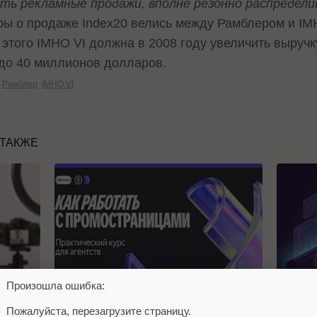
ь рекламные продажи, вполне резонно распредели
ры о продаже Index20 велись между Рамблером и IM
этого IMHO VI должна в 2008 году увеличить выручк
до 40 миллионов долларов.
Рамблер
IMHO VI
 ТАКЖЕ
Произошла ошибка:
Пожалуйста, перезагрузите страницу.