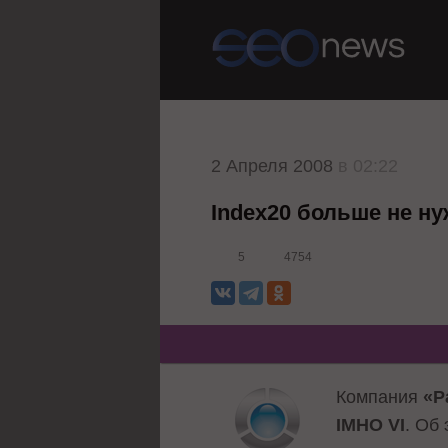
2 Апреля 2008
в 02:22
Index20 больше не н
5
4754
Компания
«Р
IMHO VI
. Об