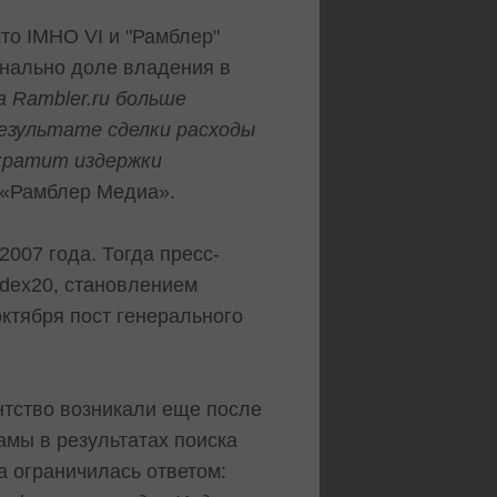
то IMHO VI и "Рамблер"
онально доле владения в
 Rambler.ru больше
езультате сделки расходы
ократит издержки
 «Рамблер Медиа».
2007 года. Тогда пресс-
dex20, становлением
октября пост генерального
нтство возникали еще после
мы в результатах поиска
а ограничилась ответом: