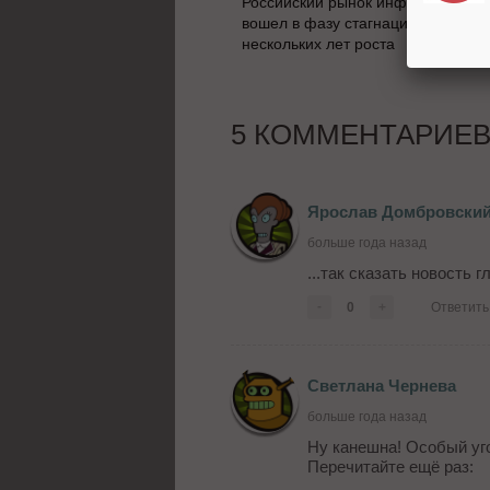
Российский рынок инфлюенс-мар
вошел в фазу стагнации после
нескольких лет роста
5 КОММЕНТАРИЕ
Ярослав Домбровски
больше года назад
...так сказать новость 
-
0
+
Ответить
Светлана Чернева
больше года назад
Ну канешна! Особый уг
Перечитайте ещё раз: