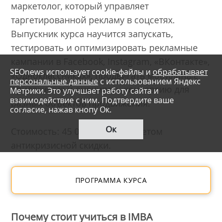
маркетолог, который управляет
таргетированной рекламу в соцсетях.
Выпускник курса научится запускать,
тестировать и оптимизировать рекламные
кампании в Facebook, Instagram, «ВКонтакте»,
SEOnews использует cookie-файлы и
обрабатывает
«Одноклассниках», продвигать мобильные
персональные данные
с использованием Яндекс
приложения и оценивать конверсию для
Метрики. Это улучшает работу сайта и
взаимодействие с ним. Подтвердите ваше
разных объектов продвижения.
согласие, нажав кнопу Ок.
Ок
Стоимость: 45 000 рублей с учетом
антикризисной скидки.
ПРОГРАММА КУРСА
Почему стоит учиться в IMBA