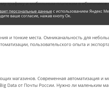
му трафику и мобильным платежам в eCommerce. 
вает персональные данные
с использованием Яндекс Ме
дите ваше согласие, нажав кнопу Ок.
ния и тонкие места. Омниканальность для неболь
втоматизации, пользовательского опыта и экспорт
ающих магазинов. Современная автоматизация и м
 Big Data от Почты России. Нужно ли маленьким м