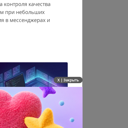
а контроля качества
ам при небольших
ия в мессенджерах и
X | Закрыть
крывает API и запускает
AI-агенты OpenAI начали