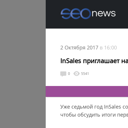
2 Октября 2017
в 16:00
InSales приглашает н
0
5541
Уже седьмой год InSales с
чтобы обсудить итоги пер