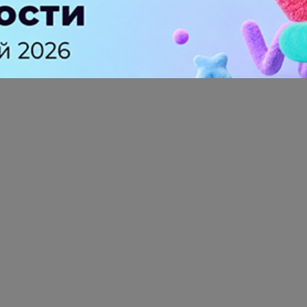
ации
ПромоСтраницам для агентств
прогр
альте