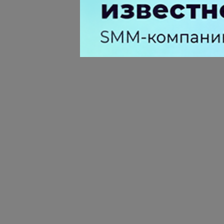
маркетинга вошел в фазу стагн
после нескольких лет роста
0 КОММЕНТАРИЕВ