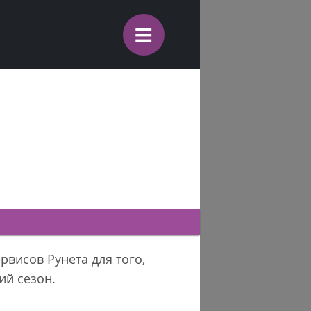
≡
рвисов Рунета для того,
ий сезон.