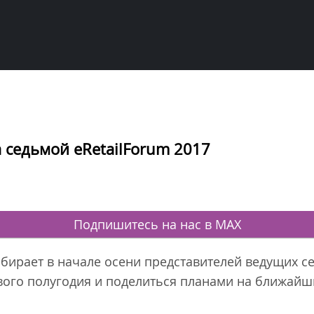
а седьмой eRetailForum 2017
Подпишитесь на нас в MAX
обирает в начале осени представителей ведущих се
вого полугодия и поделиться планами на ближайш