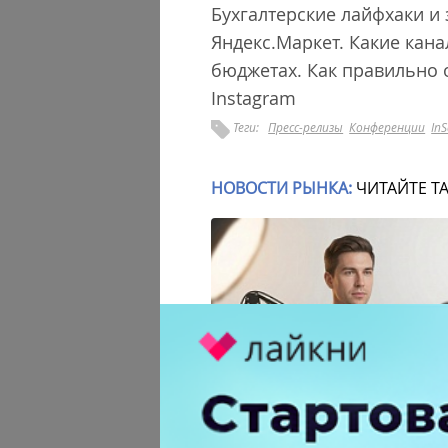
Бухгалтерские лайфхаки и
Яндекс.Маркет. Какие ка
бюджетах. Как правильно 
Instagram
Теги:
Пресс-релизы
Конференции
InS
НОВОСТИ РЫНКА:
ЧИТАЙТЕ Т
Российский рынок инфлюенс-