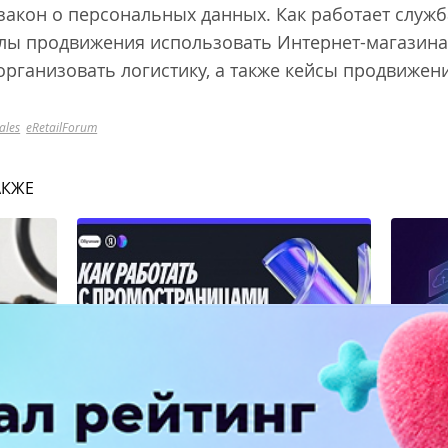
 закон о персональных данных. Как работает служб
налы продвижения использовать Интернет-магазин
организовать логистику, а также кейсы продвижен
ales
eRetailForum
АКЖЕ
Яндекс запустил курс по
MAX от