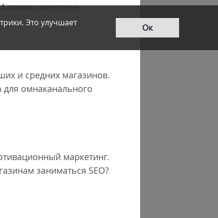
А также секретное
трики. Это улучшает
Ок
ших и средних магазинов.
а для омнаканального
отивационный маркетинг.
агазинам заниматься SEO?