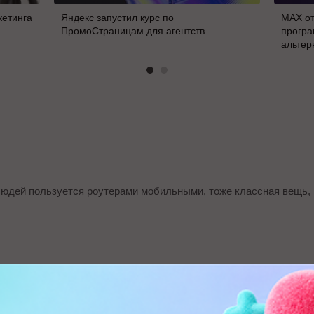
кетинга
Яндекс запустил курс по
MAX от
ПромоСтраницам для агентств
програ
альтер
людей пользуется роутерами мобильными, тоже классная вещь, м