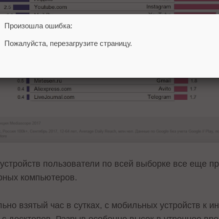
Произошла ошибка:
Пожалуйста, перезагрузите страницу.
 устройств пользователи по всей выборке все еще п
арных компьютеров.
ьно взятый час в сутках, с мобильных устройств к 
с десктопов. Разрыв особенно высок в утреннее вре