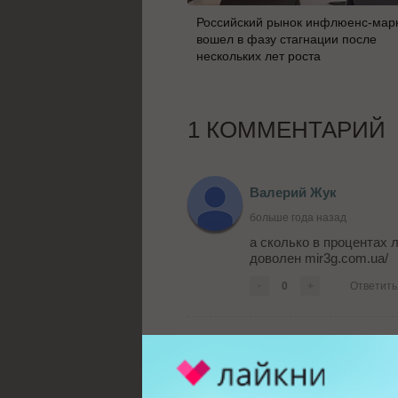
Российский рынок инфлюенс-мар
вошел в фазу стагнации после
нескольких лет роста
1 КОММЕНТАРИЙ
Валерий Жук
больше года назад
а сколько в процентах 
доволен mir3g.com.ua/
-
0
+
Ответить