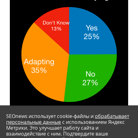
SEOnews использует cookie-файлы и
обрабатывает
А что думаете вы? Делитесь мнением в
персональные данные
с использованием Яндекс
Метрики. Это улучшает работу сайта и
комментариях.
взаимодействие с ним. Подтвердите ваше