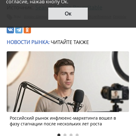
согласие, нажав кнопу Ок.
Источник:
Search Engine Roundtable
Ок
Теги:
Барри Шварц
Черная оптимизация
Исследования
Опросы
НОВОСТИ РЫНКА:
ЧИТАЙТЕ ТАКЖЕ
Российский рынок инфлюенс-маркетинга вошел в
фазу стагнации после нескольких лет роста