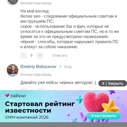
больше года назад
На мой взгляд:
белое seo - следование официальным советам и
инструкциям ПС;
серое - использование баг и фич, которые не
относятся к официальным советам ПС, но в то же
время за это не предусмотрено назаказания;
чёрное - способы, которые нарушают правила ПС
и влекут за собою наказание.
-
0
+
Ответить
Dmitriy Belozerov
Егор
больше года назад
Давайте уже кейсы черных методов!..)
X | Закрыть
-
11
+
Ответить