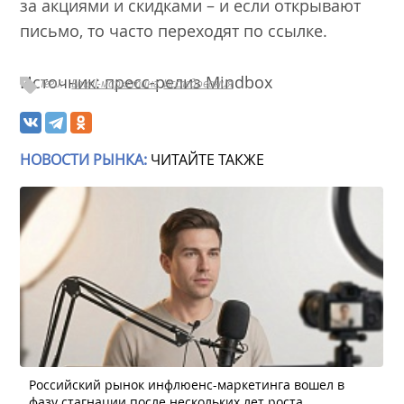
за акциями и скидками – и если открывают
письмо, то часто переходят по ссылке.
Источник: пресс-релиз Mindbox
Теги:
Email-маркетинг
Исследования
НОВОСТИ РЫНКА:
ЧИТАЙТЕ ТАКЖЕ
Российский рынок инфлюенс-маркетинга вошел в
фазу стагнации после нескольких лет роста