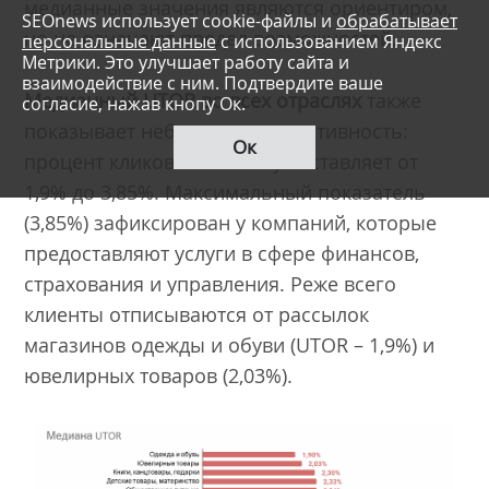
медианные значения являются ориентиром,
SEOnews использует cookie-файлы и
обрабатывает
но не означают предел возможностей.
персональные данные
с использованием Яндекс
Метрики. Это улучшает работу сайта и
взаимодействие с ним. Подтвердите ваше
Медианный UTOR во всех отраслях
также
согласие, нажав кнопу Ок.
показывает небольшую вариативность:
Ок
процент кликов на отписку составляет от
1,9% до 3,85%. Максимальный показатель
(3,85%) зафиксирован у компаний, которые
предоставляют услуги в сфере финансов,
страхования и управления. Реже всего
клиенты отписываются от рассылок
магазинов одежды и обуви (UTOR – 1,9%) и
ювелирных товаров (2,03%).