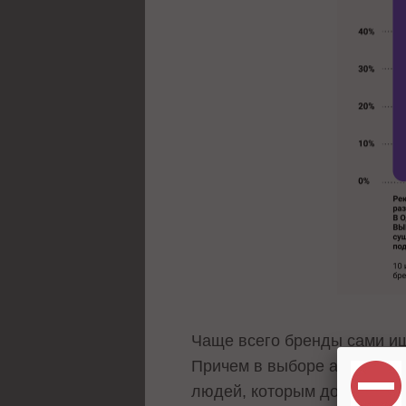
Чаще всего бренды сами ищ
Причем в выборе аудиошоу 
людей, которым доверяют: 