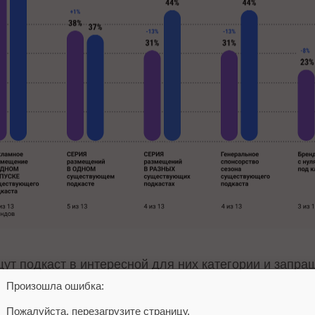
ут подкаст в интересной для них категории и запраш
для интеграции они стали чаще опираться на реком
Произошла ошибка:
за год показатель вырос с 12% до 31%.
Пожалуйста, перезагрузите страницу.