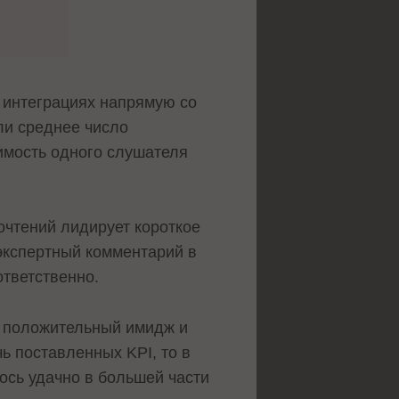
 интеграциях напрямую со
ли среднее число
имость одного слушателя
очтений лидирует короткое
экспертный комментарий в
ответственно.
ь положительный имидж и
ь поставленных KPI, то в
лось удачно в большей части