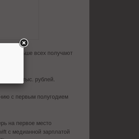
блей, меньше всех получают
 до 150 тыс. рублей.
ению с первым полугодием
ерь на первое место
wift с медианной зарплатой