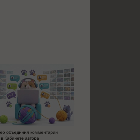
ео объединил комментарии
Яндекс 360 усилил блок AI 
 в Кабинете автора
автоматизацию: июльское 