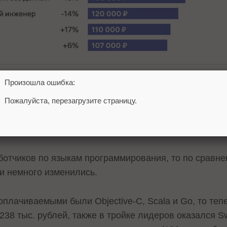
Произошла ошибка:
тчиков зарабатывают архитекторы ПО – 256 тыс. ру
Пожалуйста, перезагрузите страницу.
выросли зарплаты у фулстэк-разработчиков (+25%) –
аботчиков по языкам программирования, то по сравн
ии немного изменились.
плачиваемыми были Objective-C, Scala и Go, то теп
 238 тыс. рублей, также в тройке лидеров оказался S