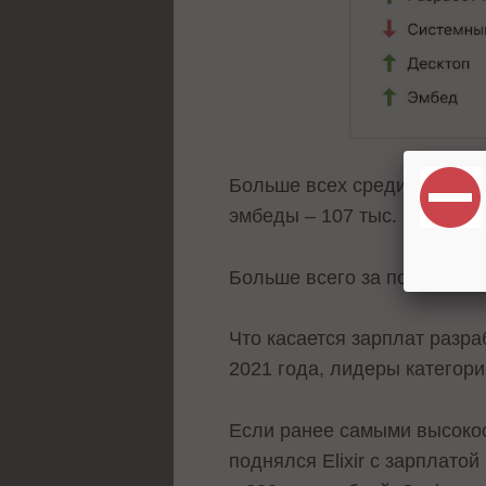
Больше всех среди разрабо
эмбеды – 107 тыс. рублей.
Больше всего за полугодие 
Что касается зарплат разр
2021 года, лидеры категор
Если ранее самыми высокоо
поднялся Elixir с зарплатой